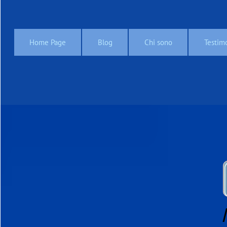
Home Page
Blog
Chi sono
Testim