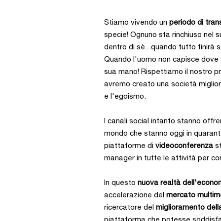
Stiamo vivendo un
periodo di tran
specie! Ognuno sta rinchiuso nel s
dentro di sè...quando tutto finirà
Quando l'uomo non capisce dove s
sua mano! Rispettiamo il nostro p
avremo creato una società migliore
e l'egoismo.
I canali social intanto stanno offr
mondo che stanno oggi in quarant
piattaforme di
videoconferenza
st
manager in tutte le attività per co
In questo
nuova realtà dell'econo
accelerazione del
mercato multim
ricercatore del
miglioramento della
piattaforma che potesse soddisfare