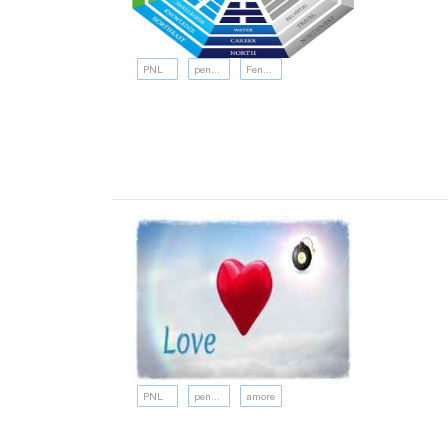
PNL
pensiero positivo
Feng Shui
PNL
pensiero positivo
amore