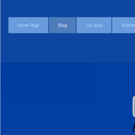
Home Page
Blog
Chi sono
Testim